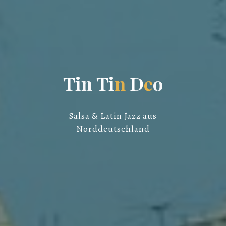
T
i
n
T
i
n
D
e
o
o
Salsa & Latin Jazz aus
Norddeutschland